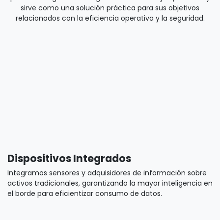
La famila de STs de Orbcomm son dispositivos
duales para IOT que ofrecen conectividad satelital y
celular bidireccional para visibilidad y control de activos
que operan en áreas donde pueda existir o no
conectividad celular.
Globalstar
SmartOne's indestructibles
Los dispositivos Globalstar son de costo accesible y
permiten la gestión inteligente de activos fijos y móviles y
sirve como una solución práctica para sus objetivos
relacionados con la eficiencia operativa y la seguridad.